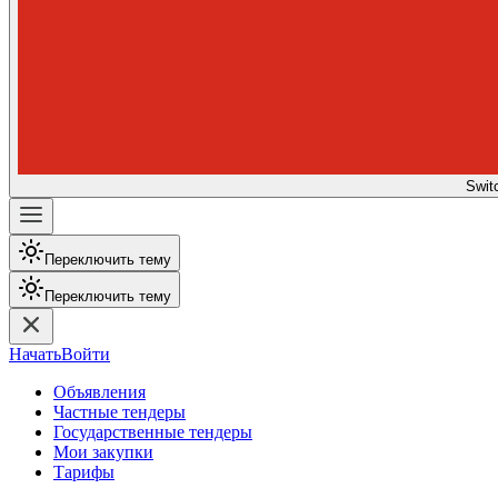
Swit
Переключить тему
Переключить тему
Начать
Войти
Объявления
Частные тендеры
Государственные тендеры
Мои закупки
Тарифы