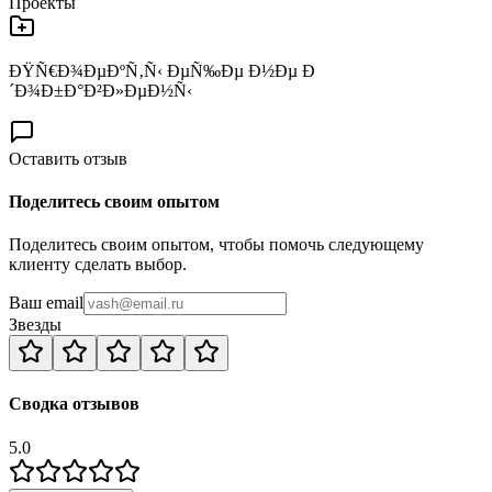
Проекты
ÐŸÑ€Ð¾ÐµÐºÑ‚Ñ‹ ÐµÑ‰Ðµ Ð½Ðµ Ð
´Ð¾Ð±Ð°Ð²Ð»ÐµÐ½Ñ‹
Оставить отзыв
Поделитесь своим опытом
Поделитесь своим опытом, чтобы помочь следующему
клиенту сделать выбор.
Ваш email
Звезды
Сводка отзывов
5.0