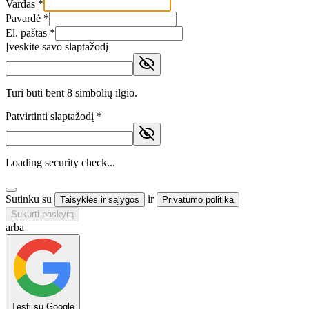
Vardas *
Pavardė *
El. paštas *
Įveskite savo slaptažodį
Turi būti bent 8 simbolių ilgio.
Patvirtinti slaptažodį *
Loading security check...
Sutinku su
ir
Taisyklės ir sąlygos
Privatumo politika
Sukurti paskyrą
arba
Tęsti su Google