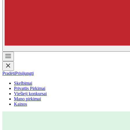
Pradėti
Prisijungti
Skelbimai
Privatūs Pirkimai
Viešieji konkursai
Mano pirkimai
Kainos