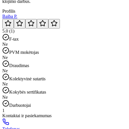
klojimo darbus.
Profilis
Baiba P.
5.0 (1)
F-tax
Ne
PVM mokėtojas
Ne
Draudimas
Ne
Kolektyvinė sutartis
Ne
Kokybės sertifikatas
Ne
Darbuotojai
1
Kontaktai ir pasiekamumas
Telefonas