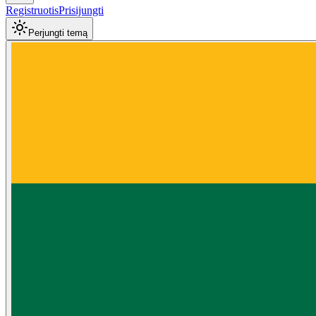
Registruotis
Prisijungti
Perjungti temą