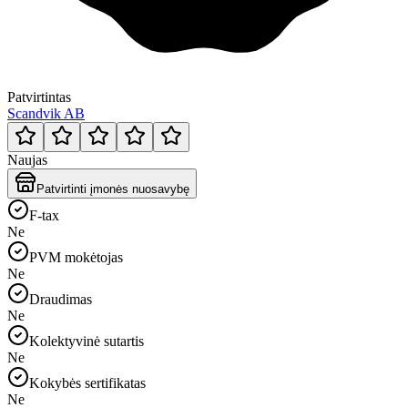
Patvirtintas
Scandvik AB
Naujas
Patvirtinti įmonės nuosavybę
F-tax
Ne
PVM mokėtojas
Ne
Draudimas
Ne
Kolektyvinė sutartis
Ne
Kokybės sertifikatas
Ne