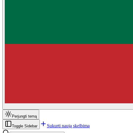
Perjungti temą
Sukurti naują skelbimą
Toggle Sidebar