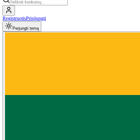
Registruotis
Prisijungti
Perjungti temą