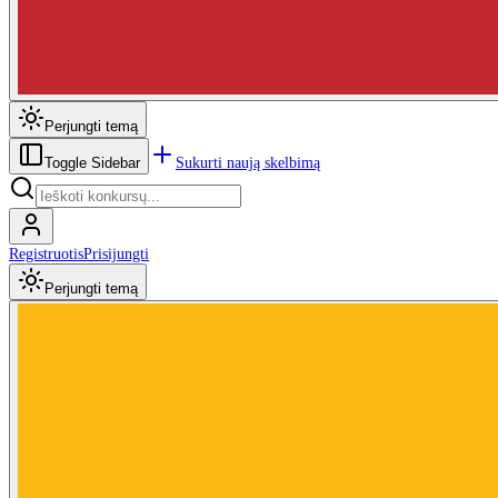
Perjungti temą
Sukurti naują skelbimą
Toggle Sidebar
Registruotis
Prisijungti
Perjungti temą