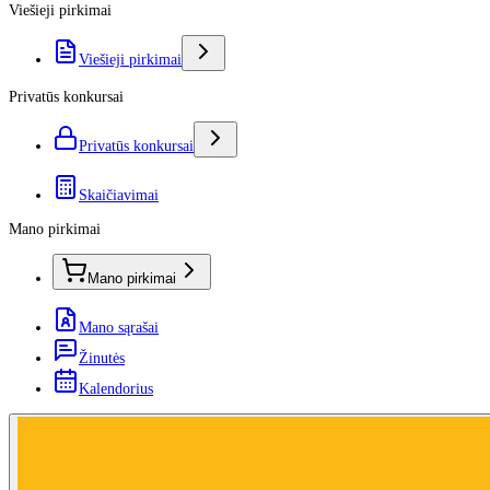
Viešieji pirkimai
Viešieji pirkimai
Privatūs konkursai
Privatūs konkursai
Skaičiavimai
Mano pirkimai
Mano pirkimai
Mano sąrašai
Žinutės
Kalendorius