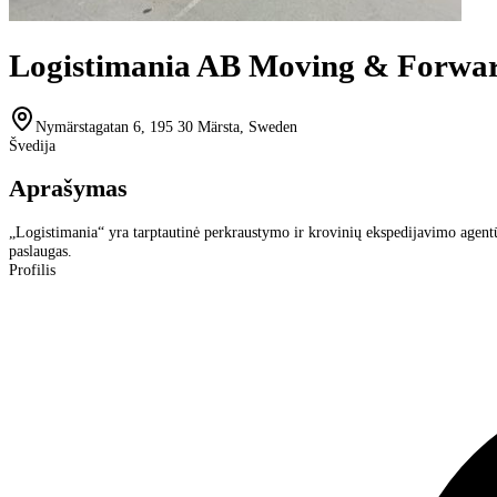
Logistimania AB Moving & Forwa
Nymärstagatan 6, 195 30 Märsta, Sweden
Švedija
Aprašymas
„Logistimania“ yra tarptautinė perkraustymo ir krovinių ekspedijavimo agentū
paslaugas.
Profilis