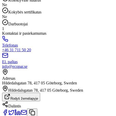
Kolektyvinė sutartis
Ne
Kokybės sertifikatas
Ne
Darbuotojai
1
Kontaktai ir pasiekamumas
Telefonas
+46 31 711 50 20
El. paštas
info@ecopar.se
Adresas
Hildedalsgatan 78, 417 05 Göteborg, Sweden
Hildedalsgatan 78, 417 05 Göteborg, Sweden
Rodyti žemėlapyje
Dalintis