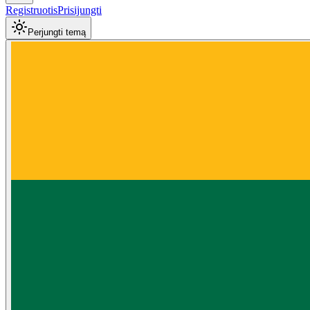
Registruotis
Prisijungti
Perjungti temą