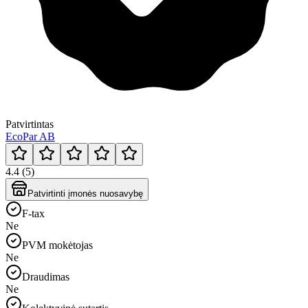
Patvirtintas
EcoPar AB
4.4 (5)
Patvirtinti įmonės nuosavybę
F-tax
Ne
PVM mokėtojas
Ne
Draudimas
Ne