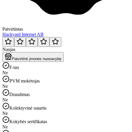
Patvirtintas
Hackyard Internet AB
Naujas
Patvirtinti įmonės nuosavybę
F-tax
Ne
PVM mokėtojas
Ne
Draudimas
Ne
Kolektyvinė sutartis
Ne
Kokybės sertifikatas
Ne