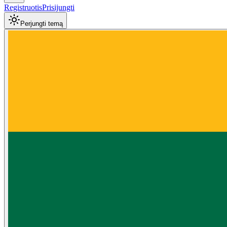
Registruotis
Prisijungti
Perjungti temą