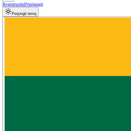
Registruotis
Prisijungti
Perjungti temą