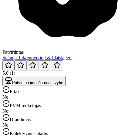
Patvirtintas
Spånga Takrenovering & Plåtslageri
5.0 (1)
Patvirtinti įmonės nuosavybę
F-tax
Ne
PVM mokėtojas
Ne
Draudimas
Ne
Kolektyvinė sutartis