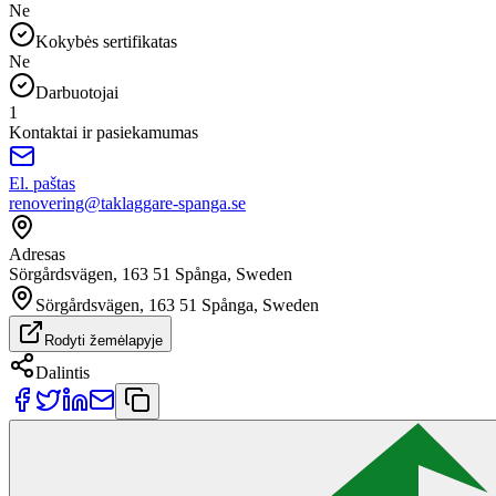
Ne
Kokybės sertifikatas
Ne
Darbuotojai
1
Kontaktai ir pasiekamumas
El. paštas
renovering@taklaggare-spanga.se
Adresas
Sörgårdsvägen, 163 51 Spånga, Sweden
Sörgårdsvägen, 163 51 Spånga, Sweden
Rodyti žemėlapyje
Dalintis