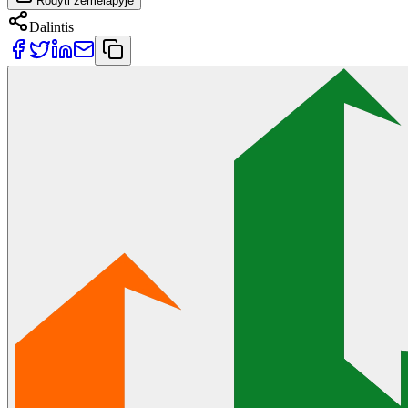
Rodyti žemėlapyje
Dalintis