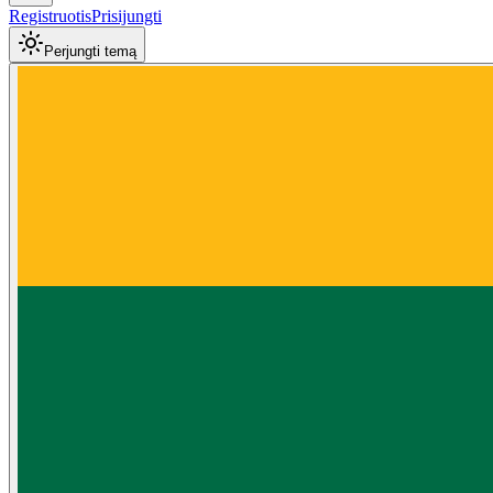
Registruotis
Prisijungti
Perjungti temą