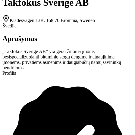
Takfokus Sverige AB
Klädesvägen 13B, 168 76 Bromma, Sweden
Švedija
Aprašymas
„Takfokus Sverige AB“ yra gerai žinoma įmonė,
besispecializuojanti bituminių stogų dengime ir atnaujinime
įmonėms, privatiems asmenims ir daugiabučių namų savininkų
bendrijoms.
Profilis