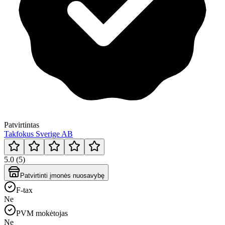
Patvirtintas
Takfokus Sverige AB
5.0 (5)
Patvirtinti įmonės nuosavybę
F-tax
Ne
PVM mokėtojas
Ne