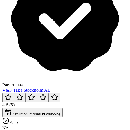
Patvirtintas
V&F Tak i Stockholm AB
4.6 (5)
Patvirtinti įmonės nuosavybę
F-tax
Ne