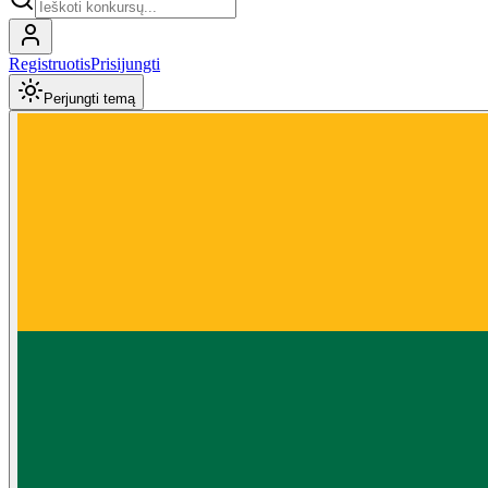
Registruotis
Prisijungti
Perjungti temą