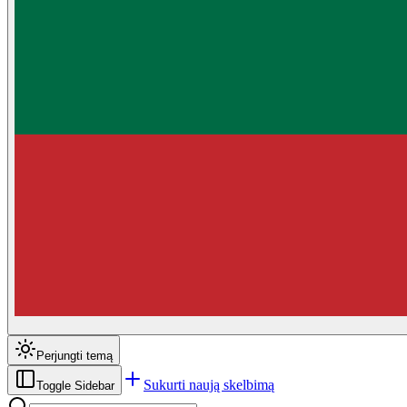
Perjungti temą
Sukurti naują skelbimą
Toggle Sidebar