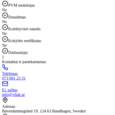
PVM mokėtojas
Ne
Draudimas
Ne
Kolektyvinė sutartis
Ne
Kokybės sertifikatas
Ne
Darbuotojai
1
Kontaktai ir pasiekamumas
Telefonas
073 681 23 31
El. paštas
info@vftak.se
Adresas
Bäverdammsgränd 19, 124 63 Bandhagen, Sweden