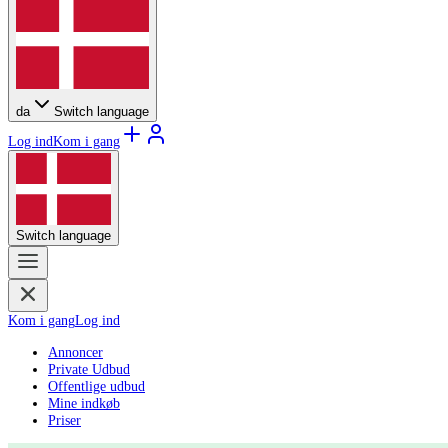
da
Switch language
Log ind
Kom i gang
Switch language
Kom i gang
Log ind
Annoncer
Private Udbud
Offentlige udbud
Mine indkøb
Priser