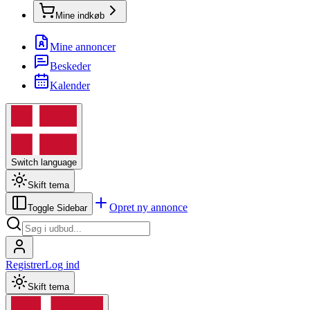
Mine indkøb
Mine annoncer
Beskeder
Kalender
Switch language
Skift tema
Opret ny annonce
Toggle Sidebar
Registrer
Log ind
Skift tema