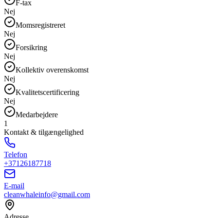
F-tax
Nej
Momsregistreret
Nej
Forsikring
Nej
Kollektiv overenskomst
Nej
Kvalitetscertificering
Nej
Medarbejdere
1
Kontakt & tilgængelighed
Telefon
+37126187718
E-mail
cleanwhaleinfo@gmail.com
Adresse