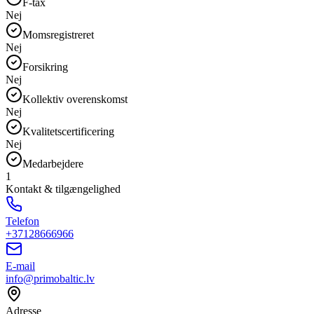
F-tax
Nej
Momsregistreret
Nej
Forsikring
Nej
Kollektiv overenskomst
Nej
Kvalitetscertificering
Nej
Medarbejdere
1
Kontakt & tilgængelighed
Telefon
+37128666966
E-mail
info@primobaltic.lv
Adresse