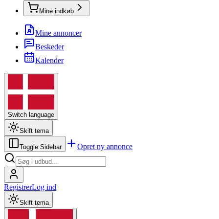
Mine indkøb
Mine annoncer
Beskeder
Kalender
Switch language
Skift tema
Opret ny annonce
Toggle Sidebar
Registrer
Log ind
Skift tema