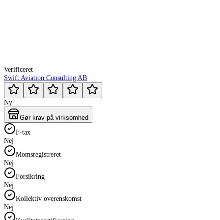
Verificeret
Swift Aviation Consulting AB
Ny
Gør krav på virksomhed
F-tax
Nej
Momsregistreret
Nej
Forsikring
Nej
Kollektiv overenskomst
Nej