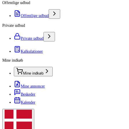
Offentlige udbud
Offentlige udbud
Private udbud
Private udbud
Kalkulationer
Mine indkøb
Mine indkøb
Mine annoncer
Beskeder
Kalender