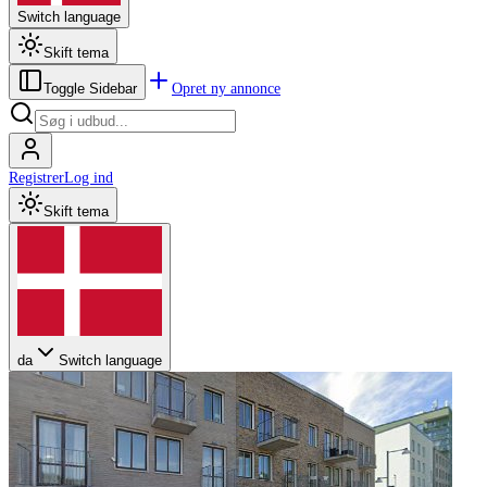
Switch language
Skift tema
Opret ny annonce
Toggle Sidebar
Registrer
Log ind
Skift tema
da
Switch language