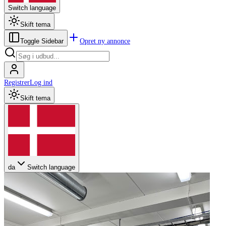
Switch language
Skift tema
Opret ny annonce
Toggle Sidebar
Registrer
Log ind
Skift tema
da
Switch language