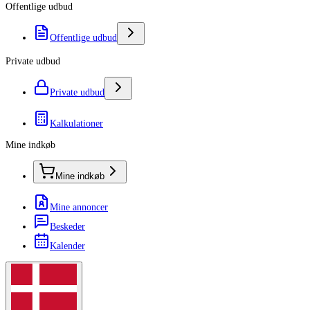
Offentlige udbud
Offentlige udbud
Private udbud
Private udbud
Kalkulationer
Mine indkøb
Mine indkøb
Mine annoncer
Beskeder
Kalender