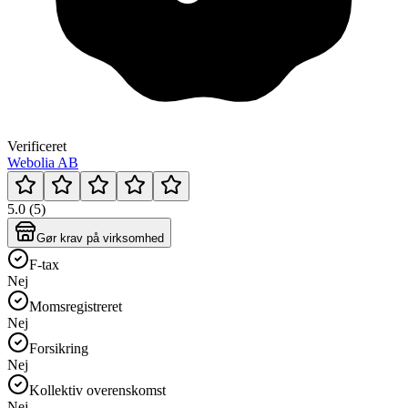
Verificeret
Webolia AB
5.0 (5)
Gør krav på virksomhed
F-tax
Nej
Momsregistreret
Nej
Forsikring
Nej
Kollektiv overenskomst
Nej