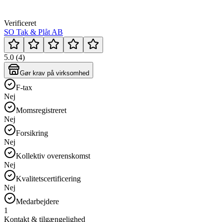
Verificeret
SO Tak & Plåt AB
5.0 (4)
Gør krav på virksomhed
F-tax
Nej
Momsregistreret
Nej
Forsikring
Nej
Kollektiv overenskomst
Nej
Kvalitetscertificering
Nej
Medarbejdere
1
Kontakt & tilgængelighed