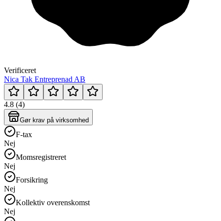
Verificeret
Nica Tak Entreprenad AB
4.8 (4)
Gør krav på virksomhed
F-tax
Nej
Momsregistreret
Nej
Forsikring
Nej
Kollektiv overenskomst
Nej