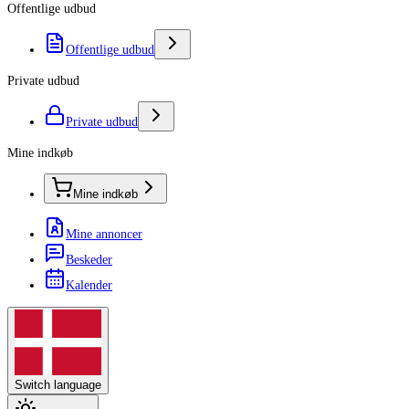
Offentlige udbud
Offentlige udbud
Private udbud
Private udbud
Mine indkøb
Mine indkøb
Mine annoncer
Beskeder
Kalender
Switch language