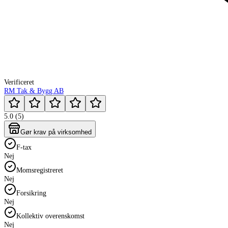
Verificeret
RM Tak & Bygg AB
5.0 (5)
Gør krav på virksomhed
F-tax
Nej
Momsregistreret
Nej
Forsikring
Nej
Kollektiv overenskomst
Nej