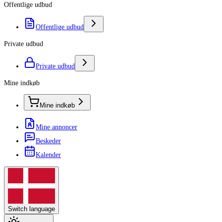
Offentlige udbud
Offentlige udbud
Private udbud
Private udbud
Mine indkøb
Mine indkøb
Mine annoncer
Beskeder
Kalender
Switch language