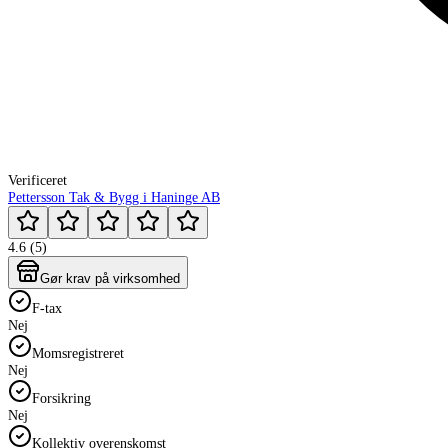
Verificeret
Pettersson Tak & Bygg i Haninge AB
4.6 (5)
Gør krav på virksomhed
F-tax
Nej
Momsregistreret
Nej
Forsikring
Nej
Kollektiv overenskomst