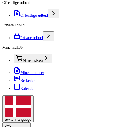
Offentlige udbud
Offentlige udbud
Private udbud
Private udbud
Mine indkøb
Mine indkøb
Mine annoncer
Beskeder
Kalender
Switch language