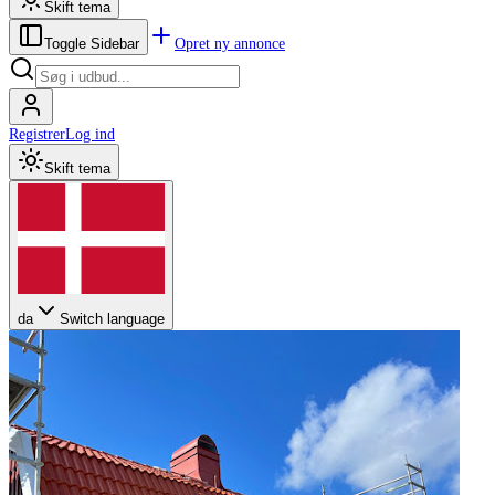
Skift tema
Opret ny annonce
Toggle Sidebar
Registrer
Log ind
Skift tema
da
Switch language