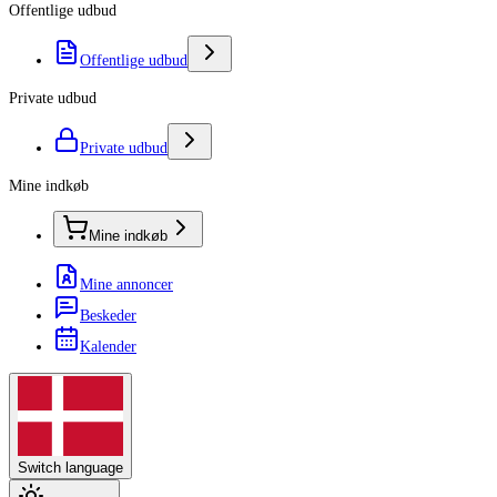
Offentlige udbud
Offentlige udbud
Private udbud
Private udbud
Mine indkøb
Mine indkøb
Mine annoncer
Beskeder
Kalender
Switch language