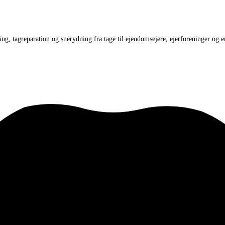
ing, tagreparation og snerydning fra tage til ejendomsejere, ejerforeninger o