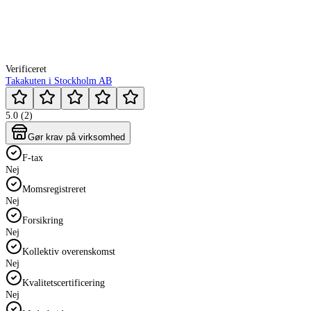
Verificeret
Takakuten i Stockholm AB
5.0 (2)
Gør krav på virksomhed
F-tax
Nej
Momsregistreret
Nej
Forsikring
Nej
Kollektiv overenskomst
Nej
Kvalitetscertificering
Nej