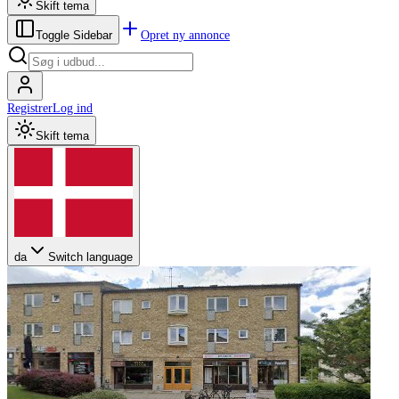
Skift tema
Opret ny annonce
Toggle Sidebar
Registrer
Log ind
Skift tema
da
Switch language