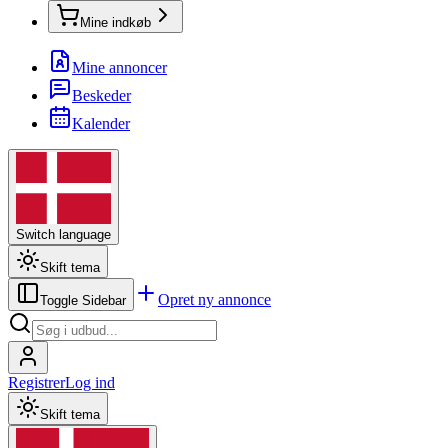
Mine indkøb
Mine annoncer
Beskeder
Kalender
Switch language
Skift tema
Opret ny annonce
Toggle Sidebar
Registrer
Log ind
Skift tema