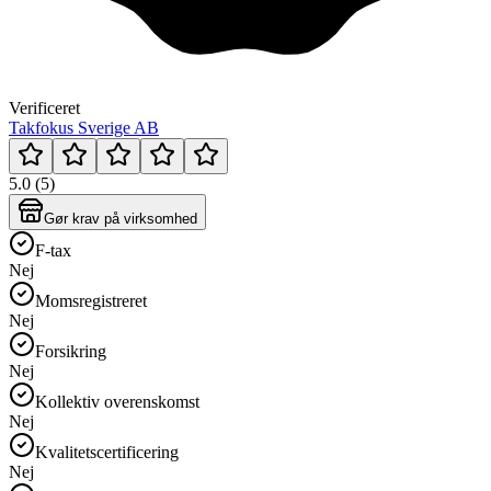
Verificeret
Takfokus Sverige AB
5.0 (5)
Gør krav på virksomhed
F-tax
Nej
Momsregistreret
Nej
Forsikring
Nej
Kollektiv overenskomst
Nej
Kvalitetscertificering
Nej