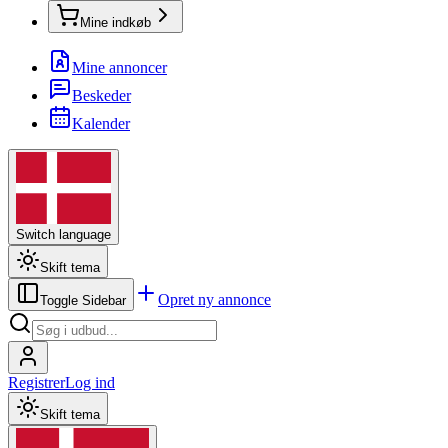
Mine indkøb
Mine annoncer
Beskeder
Kalender
Switch language
Skift tema
Opret ny annonce
Toggle Sidebar
Registrer
Log ind
Skift tema