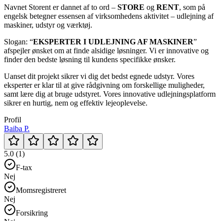
Navnet Storent er dannet af to ord –
STORE
og
RENT
, som på
engelsk betegner essensen af virksomhedens aktivitet – udlejning af
maskiner, udstyr og værktøj.
Slogan: “
EKSPERTER I UDLEJNING AF MASKINER
”
afspejler ønsket om at finde alsidige løsninger. Vi er innovative og
finder den bedste løsning til kundens specifikke ønsker.
Uanset dit projekt sikrer vi dig det bedst egnede udstyr. Vores
eksperter er klar til at give rådgivning om forskellige muligheder,
samt lære dig at bruge udstyret. Vores innovative udlejningsplatform
sikrer en hurtig, nem og effektiv lejeoplevelse.
Profil
Baiba P.
5.0 (1)
F-tax
Nej
Momsregistreret
Nej
Forsikring