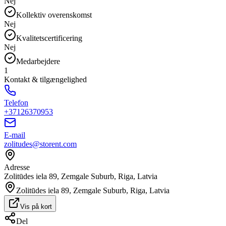
Nej
Kollektiv overenskomst
Nej
Kvalitetscertificering
Nej
Medarbejdere
1
Kontakt & tilgængelighed
Telefon
+37126370953
E-mail
zolitudes@storent.com
Adresse
Zolitūdes iela 89, Zemgale Suburb, Riga, Latvia
Zolitūdes iela 89, Zemgale Suburb, Riga, Latvia
Vis på kort
Del