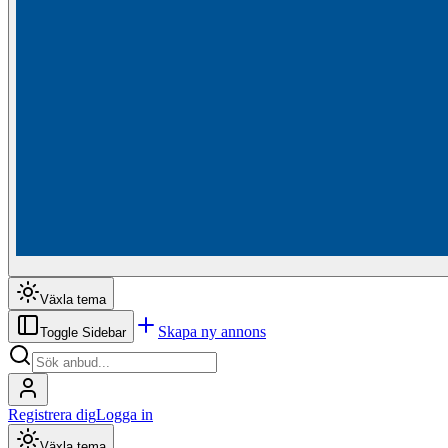
Växla tema
Skapa ny annons
Toggle Sidebar
Registrera dig
Logga in
Växla tema