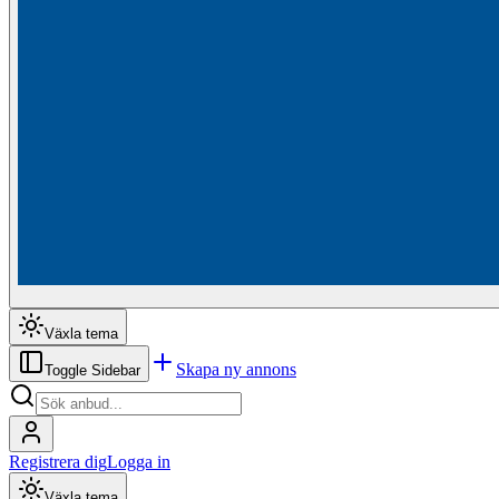
Växla tema
Skapa ny annons
Toggle Sidebar
Registrera dig
Logga in
Växla tema