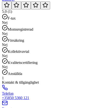
5.0 (1)
F-tax
Nej
Momsregistrerad
Nej
Försäkring
Nej
Kollektivavtal
Nej
Kvalitetscertifiering
Nej
Anställda
1
Kontakt & tillgänglighet
Telefon
+35850 5360 121