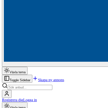
Växla tema
Skapa ny annons
Toggle Sidebar
Registrera dig
Logga in
Växla tema