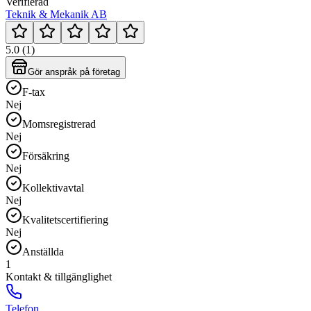
Verifierad
Teknik & Mekanik AB
5.0 (1)
Gör anspråk på företag
F-tax
Nej
Momsregistrerad
Nej
Försäkring
Nej
Kollektivavtal
Nej
Kvalitetscertifiering
Nej
Anställda
1
Kontakt & tillgänglighet
Telefon