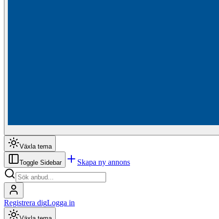
Växla tema
Skapa ny annons
Toggle Sidebar
Registrera dig
Logga in
Växla tema