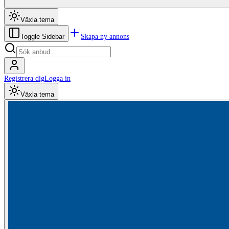
Växla tema
Skapa ny annons
Toggle Sidebar
Registrera dig
Logga in
Växla tema