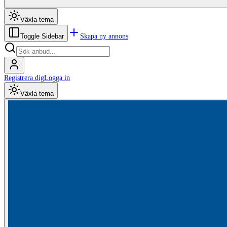
Växla tema
Skapa ny annons
Toggle Sidebar
Registrera dig
Logga in
Växla tema