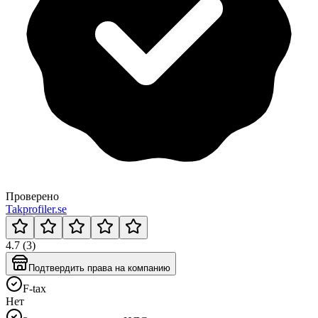
Проверено
Takprofiler.se
4.7 (3)
Подтвердить права на компанию
F-tax
Нет