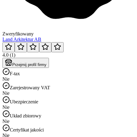
Zweryfikowany
Land Arkitektur AB
4.0 (1)
Przejmij profil firmy
F-tax
Nie
Zarejestrowany VAT
Nie
Ubezpieczenie
Nie
Układ zbiorowy
Nie
Certyfikat jakości
Nie