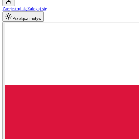
Zarejestruj się
Zaloguj się
Przełącz motyw