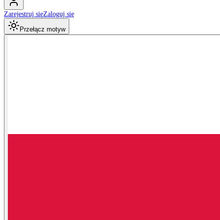
Zarejestruj się
Zaloguj się
Przełącz motyw