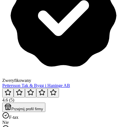
Zweryfikowany
Pettersson Tak & Bygg i Haninge AB
4.6 (5)
Przejmij profil firmy
F-tax
Nie