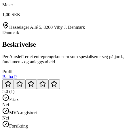
Meter
1,00 SEK
Hasselager Allé 5, 8260 Viby J, Denmark
Danmark
Beskrivelse
Per Aarsleff er et entreprenørkonsern som spesialiserer seg på jord-,
fundament- og anleggsarbeid.
Profil
Baiba P.
5.0 (1)
F-tax
Nei
MVA-registrert
Nei
Forsikring