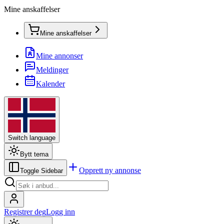
Mine anskaffelser
Mine anskaffelser
Mine annonser
Meldinger
Kalender
Switch language
Bytt tema
Opprett ny annonse
Toggle Sidebar
Registrer deg
Logg inn