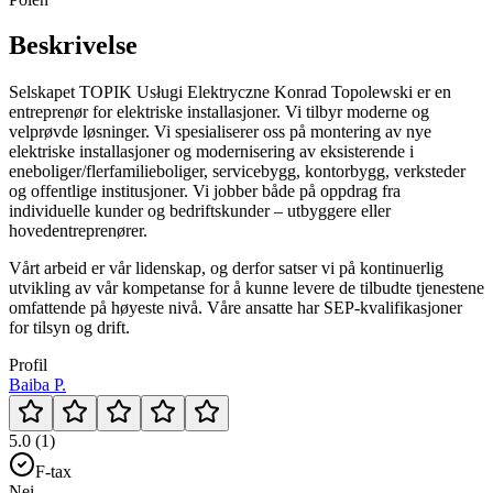
Beskrivelse
Selskapet TOPIK Usługi Elektryczne Konrad Topolewski er en
entreprenør for elektriske installasjoner. Vi tilbyr moderne og
velprøvde løsninger. Vi spesialiserer oss på montering av nye
elektriske installasjoner og modernisering av eksisterende i
eneboliger/flerfamilieboliger, servicebygg, kontorbygg, verksteder
og offentlige institusjoner. Vi jobber både på oppdrag fra
individuelle kunder og bedriftskunder – utbyggere eller
hovedentreprenører.
Vårt arbeid er vår lidenskap, og derfor satser vi på kontinuerlig
utvikling av vår kompetanse for å kunne levere de tilbudte tjenestene
omfattende på høyeste nivå. Våre ansatte har SEP-kvalifikasjoner
for tilsyn og drift.
Profil
Baiba P.
5.0 (1)
F-tax
Nei