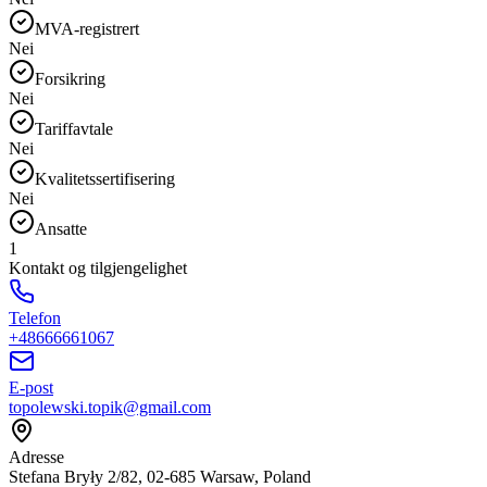
MVA-registrert
Nei
Forsikring
Nei
Tariffavtale
Nei
Kvalitetssertifisering
Nei
Ansatte
1
Kontakt og tilgjengelighet
Telefon
+48666661067
E-post
topolewski.topik@gmail.com
Adresse
Stefana Bryły 2/82, 02-685 Warsaw, Poland