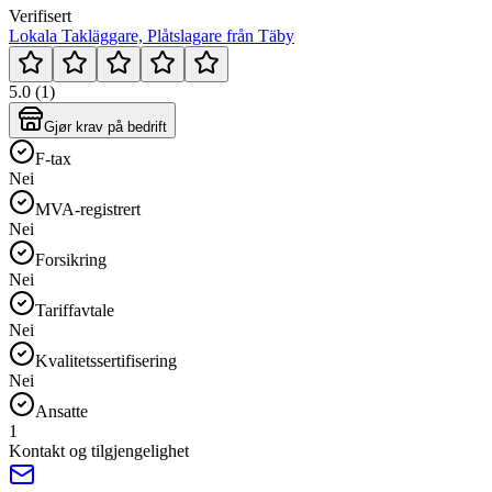
Verifisert
Lokala Takläggare, Plåtslagare från Täby
5.0 (1)
Gjør krav på bedrift
F-tax
Nei
MVA-registrert
Nei
Forsikring
Nei
Tariffavtale
Nei
Kvalitetssertifisering
Nei
Ansatte
1
Kontakt og tilgjengelighet