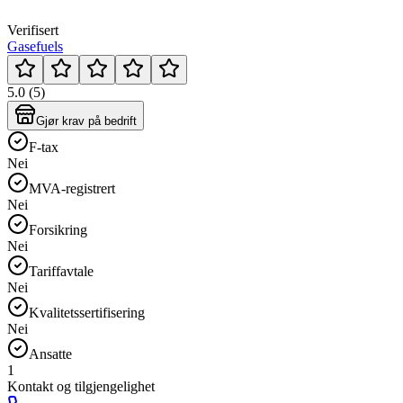
Verifisert
Gasefuels
5.0 (5)
Gjør krav på bedrift
F-tax
Nei
MVA-registrert
Nei
Forsikring
Nei
Tariffavtale
Nei
Kvalitetssertifisering
Nei
Ansatte
1
Kontakt og tilgjengelighet