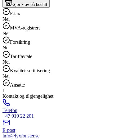
Gjør krav på bedrift
F-tax
Nei
MVA-registrert
Nei
Forsikring
Nei
Tariffavtale
Nei
Kvalitetssertifisering
Nei
Ansatte
1
Kontakt og tilgjengelighet
Telefon
+47 919 22 201
E-post
info@lyxfonster.se