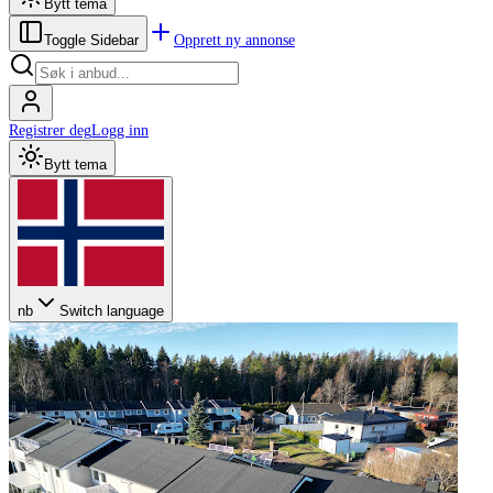
Bytt tema
Opprett ny annonse
Toggle Sidebar
Registrer deg
Logg inn
Bytt tema
nb
Switch language