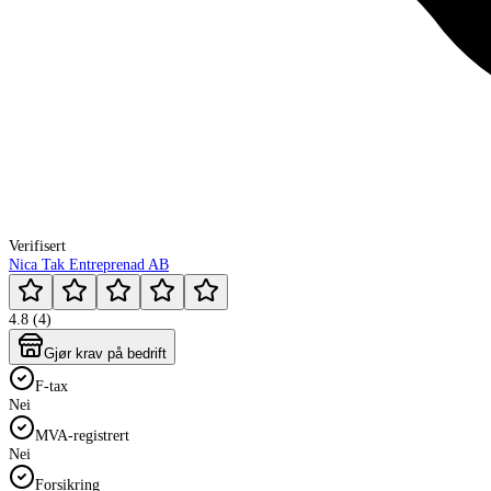
Verifisert
Nica Tak Entreprenad AB
4.8 (4)
Gjør krav på bedrift
F-tax
Nei
MVA-registrert
Nei
Forsikring