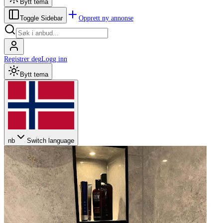
Bytt tema
Opprett ny annonse
Toggle Sidebar
Registrer deg
Logg inn
Bytt tema
nb
Switch language