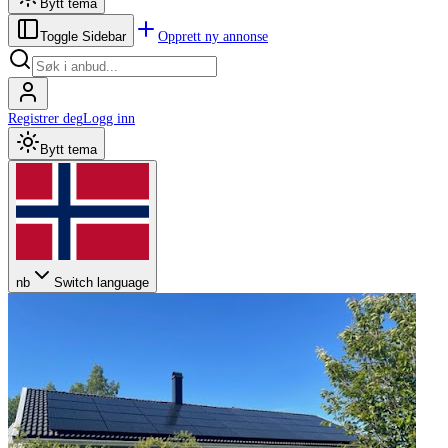
Bytt tema
Opprett ny annonse
Toggle Sidebar
Registrer deg
Logg inn
Bytt tema
nb
Switch language