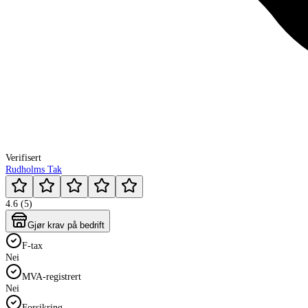
Verifisert
Rudholms Tak
4.6 (5)
Gjør krav på bedrift
F-tax
Nei
MVA-registrert
Nei
Forsikring