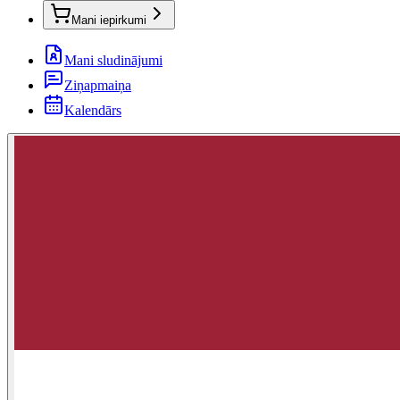
Mani iepirkumi
Mani sludinājumi
Ziņapmaiņa
Kalendārs