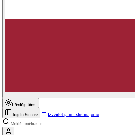
Pārslēgt tēmu
Izveidot jaunu sludinājumu
Toggle Sidebar