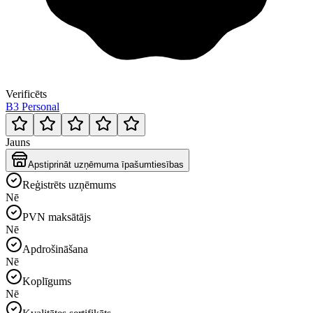
Verificēts
B3 Personal
Jauns
Apstiprināt uzņēmuma īpašumtiesības
Reģistrēts uzņēmums
Nē
PVN maksātājs
Nē
Apdrošināšana
Nē
Koplīgums
Nē