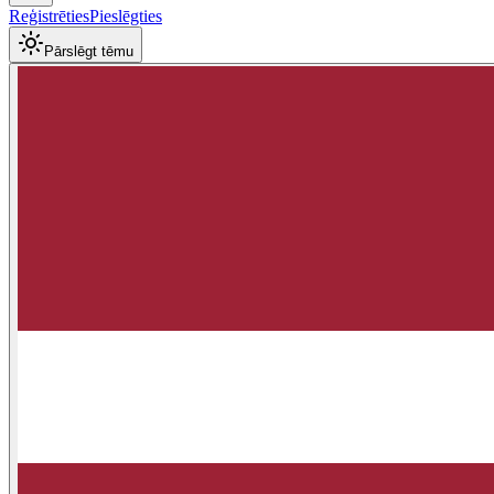
Reģistrēties
Pieslēgties
Pārslēgt tēmu