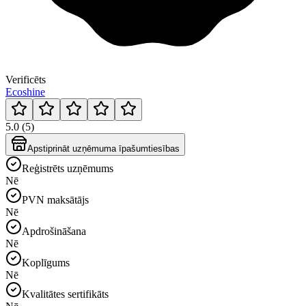
Verificēts
Ecoshine
5.0 (5)
Apstiprināt uzņēmuma īpašumtiesības
Reģistrēts uzņēmums
Nē
PVN maksātājs
Nē
Apdrošināšana
Nē
Koplīgums
Nē
Kvalitātes sertifikāts