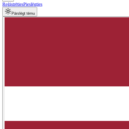
Reģistrēties
Pieslēgties
Pārslēgt tēmu