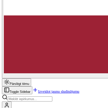
Pārslēgt tēmu
Izveidot jaunu sludinājumu
Toggle Sidebar