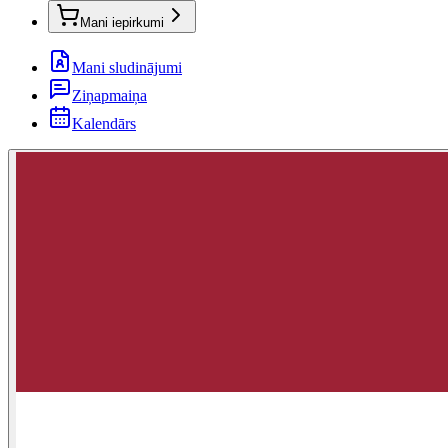
Mani iepirkumi
Mani sludinājumi
Ziņapmaiņa
Kalendārs