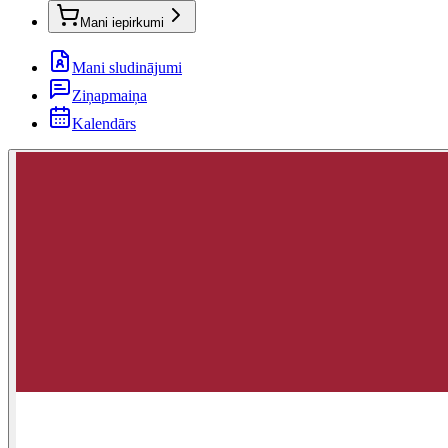
Mani iepirkumi
Mani sludinājumi
Ziņapmaiņa
Kalendārs