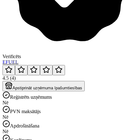
Verificēts
EFUEL
4.5 (4)
Apstiprināt uzņēmuma īpašumtiesības
Reģistrēts uzņēmums
Nē
PVN maksātājs
Nē
Apdrošināšana
Nē