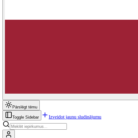
Pārslēgt tēmu
Izveidot jaunu sludinājumu
Toggle Sidebar