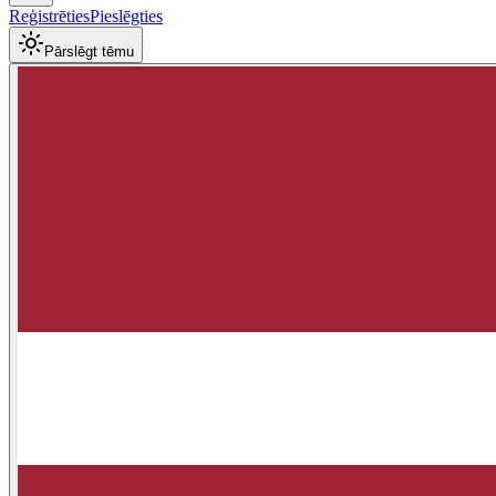
Reģistrēties
Pieslēgties
Pārslēgt tēmu