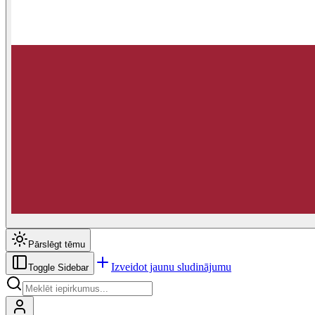
Pārslēgt tēmu
Izveidot jaunu sludinājumu
Toggle Sidebar