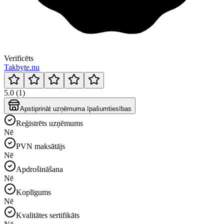
Verificēts
Takbyte.nu
5.0 (1)
Apstiprināt uzņēmuma īpašumtiesības
Reģistrēts uzņēmums
Nē
PVN maksātājs
Nē
Apdrošināšana
Nē
Koplīgums
Nē
Kvalitātes sertifikāts