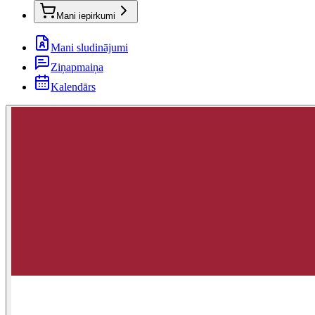
Mani iepirkumi
Mani sludinājumi
Ziņapmaiņa
Kalendārs