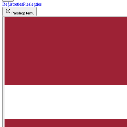
Reģistrēties
Pieslēgties
Pārslēgt tēmu