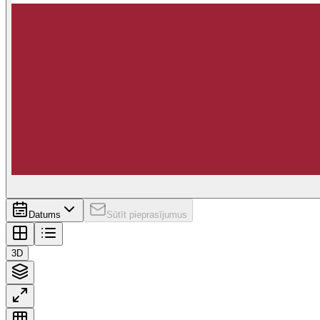
Datums
Sūtīt pieprasījumus
3D