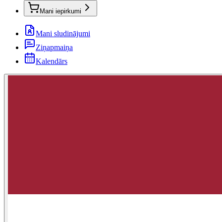
Mani iepirkumi
Mani sludinājumi
Ziņapmaiņa
Kalendārs