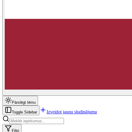
Pārslēgt tēmu
Izveidot jaunu sludinājumu
Toggle Sidebar
Filtri