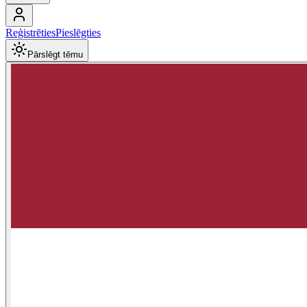
Reģistrēties
Pieslēgties
Pārslēgt tēmu