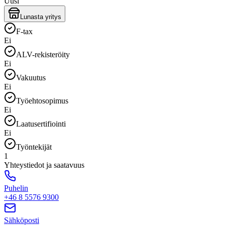
Uusi
Lunasta yritys
F-tax
Ei
ALV-rekisteröity
Ei
Vakuutus
Ei
Työehtosopimus
Ei
Laatusertifiointi
Ei
Työntekijät
1
Yhteystiedot ja saatavuus
Puhelin
+46 8 5576 9300
Sähköposti