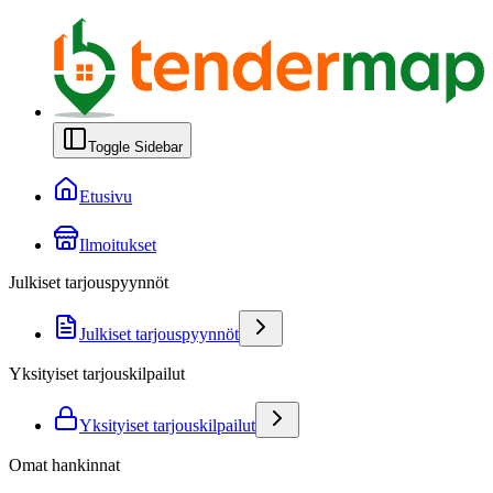
Toggle Sidebar
Etusivu
Ilmoitukset
Julkiset tarjouspyynnöt
Julkiset tarjouspyynnöt
Yksityiset tarjouskilpailut
Yksityiset tarjouskilpailut
Omat hankinnat