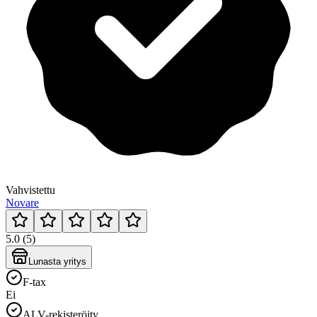
Vahvistettu
Novare
5.0 (5)
Lunasta yritys
F-tax
Ei
ALV-rekisteröity